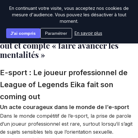
En continuant votre visite, vous acceptez nos cookies de
mesure d'audience. Vous pouvez les désactiver à tout
moment.
E-sport : Le joueur pro de « League
of Legends » Eika fait son coming
J'ai compris
Paramétrer
En savoir plus
out et compte « faire avancer les
mentalités »
E-sport : Le joueur professionnel de
League of Legends Eika fait son
coming out
Un acte courageux dans le monde de l’e-sport
Dans le monde compétitif de l’e-sport, la prise de parole
d’un joueur professionnel est rare, surtout lorsqu’il s’agit
de sujets sensibles tels que l’orientation sexuelle.